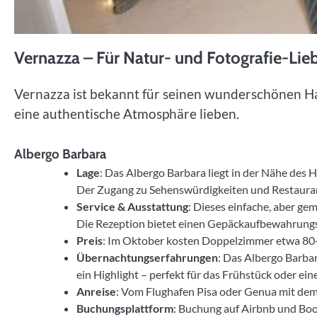
Vernazza – Für Natur- und Fotografie-Lie
Vernazza ist bekannt für seinen wunderschönen Haf
eine authentische Atmosphäre lieben.
Albergo Barbara
Lage
: Das Albergo Barbara liegt in der Nähe des H
Der Zugang zu Sehenswürdigkeiten und Restauran
Service & Ausstattung
: Dieses einfache, aber ge
Die Rezeption bietet einen Gepäckaufbewahrungss
Preis
: Im Oktober kosten Doppelzimmer etwa 80-1
Übernachtungserfahrungen
: Das Albergo Barbara
ein Highlight – perfekt für das Frühstück oder ei
Anreise
: Vom Flughafen Pisa oder Genua mit de
Buchungsplattform
: Buchung auf Airbnb und Bo