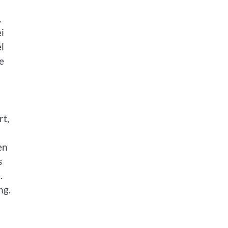
,
i
l
e
rt,
en
s
.
ng.