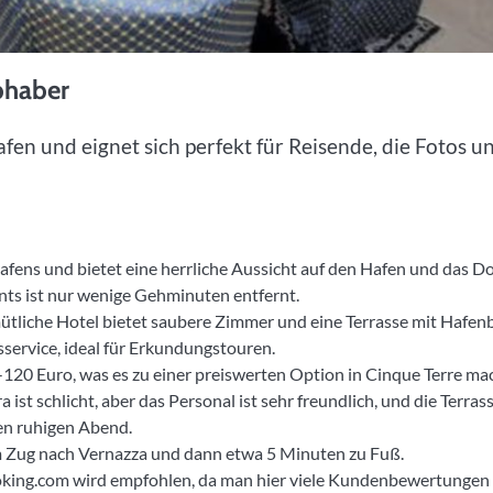
bhaber
en und eignet sich perfekt für Reisende, die Fotos u
afens und bietet eine herrliche Aussicht auf den Hafen und das Do
ts ist nur wenige Gehminuten entfernt.
mütliche Hotel bietet saubere Zimmer und eine Terrasse mit Hafenb
ervice, ideal für Erkundungstouren.
20 Euro, was es zu einer preiswerten Option in Cinque Terre mac
 ist schlicht, aber das Personal ist sehr freundlich, und die Terrass
nen ruhigen Abend.
m Zug nach Vernazza und dann etwa 5 Minuten zu Fuß.
oking.com wird empfohlen, da man hier viele Kundenbewertungen