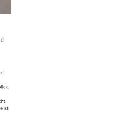
nd
rf.
lick.
ht.
e ist