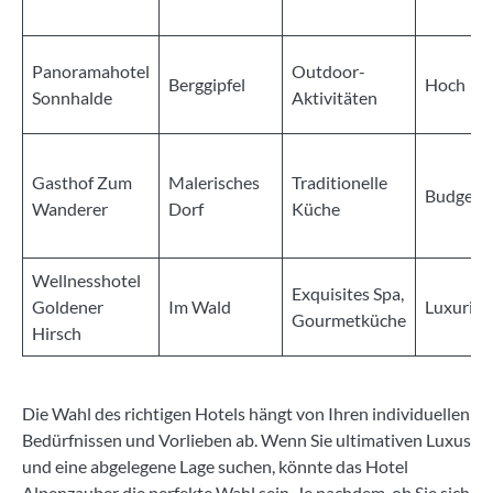
Panoramahotel
Outdoor-
Berggipfel
Hoch
Sonnhalde
Aktivitäten
Gasthof Zum
Malerisches
Traditionelle
Budgetfr
Wanderer
Dorf
Küche
Wellnesshotel
Exquisites Spa,
Goldener
Im Wald
Luxuriös
Gourmetküche
Hirsch
Die Wahl des richtigen Hotels hängt von Ihren individuellen
Bedürfnissen und Vorlieben ab. Wenn Sie ultimativen Luxus
und eine abgelegene Lage suchen, könnte das Hotel
Alpenzauber die perfekte Wahl sein. Je nachdem, ob Sie sich