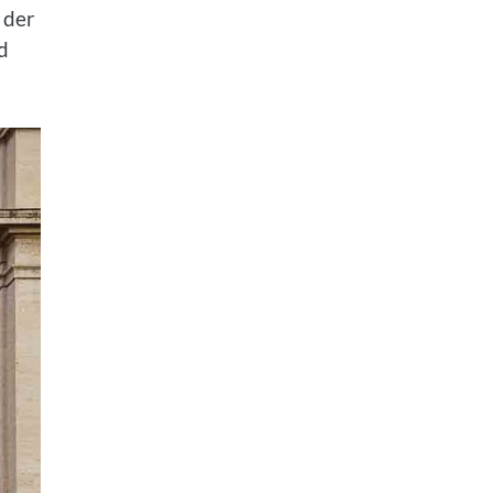
 der
d