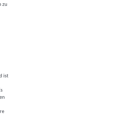
n zu
 ist
Es
ten
re