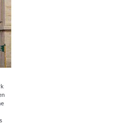
rk
en
ne
s