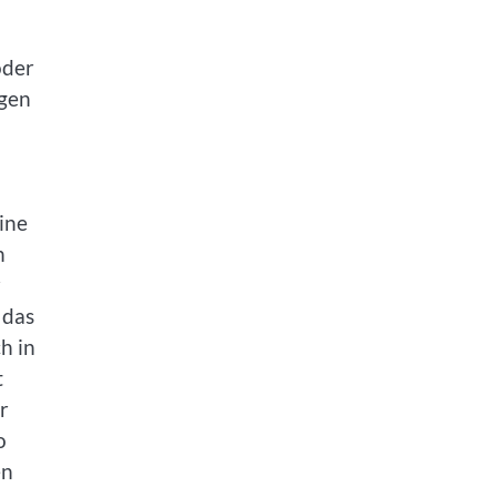
oder
ügen
ine
n
r
 das
h in
t
r
o
en