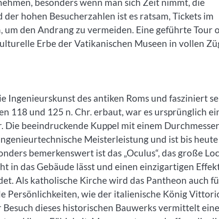
nehmen, besonders wenn man sich Zeit nimmt, die
der hohen Besucherzahlen ist es ratsam, Tickets im
 um den Andrang zu vermeiden. Eine geführte Tour 
lturelle Erbe der Vatikanischen Museen in vollen Z
ie Ingenieurskunst des antiken Roms und fasziniert se
n 118 und 125 n. Chr. erbaut, war es ursprünglich ei
r. Die beeindruckende Kuppel mit einem Durchmesse
ngenieurtechnische Meisterleistung und ist bis heute
ders bemerkenswert ist das „Oculus“, das große Loc
cht in das Gebäude lässt und einen einzigartigen Effek
et. Als katholische Kirche wird das Pantheon auch fü
 Persönlichkeiten, wie der italienische König Vittori
er Besuch dieses historischen Bauwerks vermittelt ein