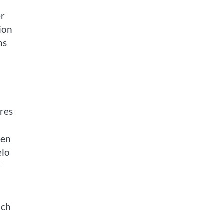
er
ion
ms
res
hen
elo
“
uch