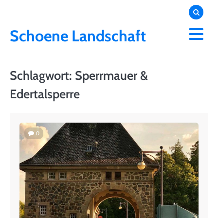
Skip
to
content
Schoene Landschaft
Schlagwort:
Sperrmauer &
Edertalsperre
0