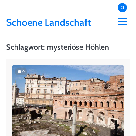
Skip
to
content
Schoene Landschaft
Schlagwort:
mysteriöse Höhlen
0