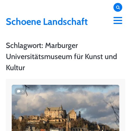
Skip
to
content
Schoene Landschaft
Schlagwort:
Marburger
Universitätsmuseum für Kunst und
Kultur
0