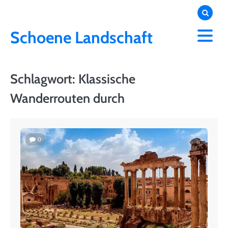
Skip
to
content
Schoene Landschaft
Schlagwort:
Klassische
Wanderrouten durch
0