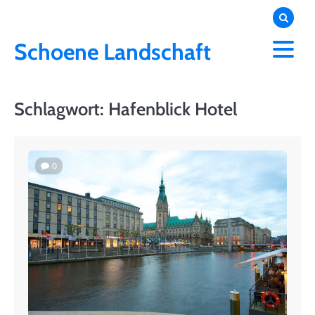
Skip
to
content
Schoene Landschaft
Schlagwort:
Hafenblick Hotel
0