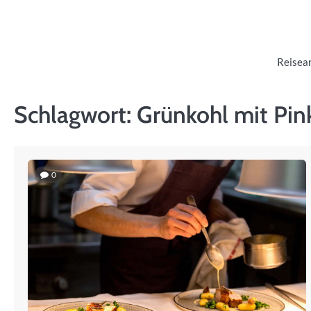
Skip
to
content
Reisea
Schlagwort:
Grünkohl mit Pin
0