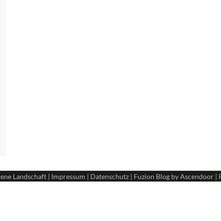
ene Landschaft
|
Impressum
|
Datenschutz
| Fuzion Blog by
Ascendoor
| 