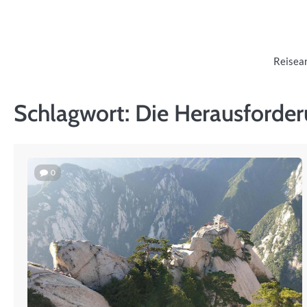
Skip
to
content
Reisea
Schlagwort:
Die Herausforder
0