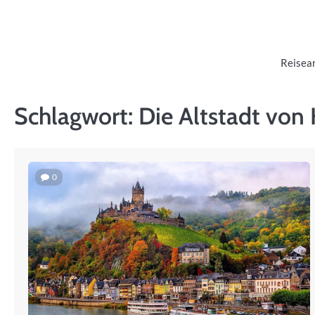
Skip
to
content
Reisea
Schlagwort:
Die Altstadt von
0