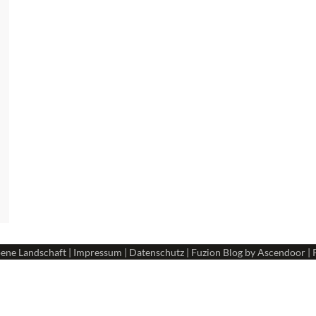
ene Landschaft
|
Impressum
|
Datenschutz
| Fuzion Blog by
Ascendoor
| 