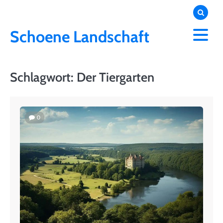
Skip
to
content
Schoene Landschaft
Schlagwort:
Der Tiergarten
0