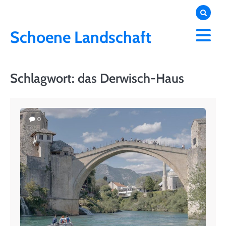
Skip
to
content
Schoene Landschaft
Schlagwort:
das Derwisch-Haus
0